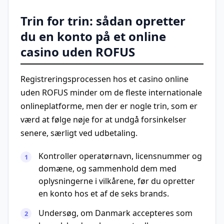
Trin for trin: sådan opretter
du en konto på et online
casino uden ROFUS
Registreringsprocessen hos et casino online
uden ROFUS minder om de fleste internationale
onlineplatforme, men der er nogle trin, som er
værd at følge nøje for at undgå forsinkelser
senere, særligt ved udbetaling.
Kontroller operatørnavn, licensnummer og
domæne, og sammenhold dem med
oplysningerne i vilkårene, før du opretter
en konto hos et af de seks brands.
Undersøg, om Danmark accepteres som