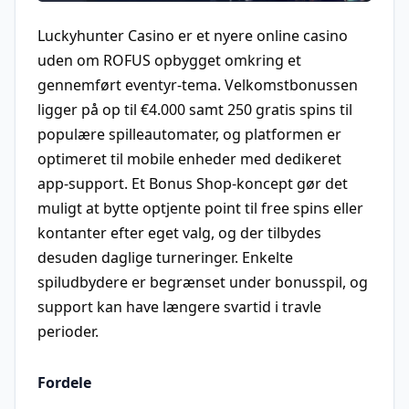
Luckyhunter Casino er et nyere online casino
uden om ROFUS opbygget omkring et
gennemført eventyr-tema. Velkomstbonussen
ligger på op til €4.000 samt 250 gratis spins til
populære spilleautomater, og platformen er
optimeret til mobile enheder med dedikeret
app-support. Et Bonus Shop-koncept gør det
muligt at bytte optjente point til free spins eller
kontanter efter eget valg, og der tilbydes
desuden daglige turneringer. Enkelte
spiludbydere er begrænset under bonusspil, og
support kan have længere svartid i travle
perioder.
Fordele