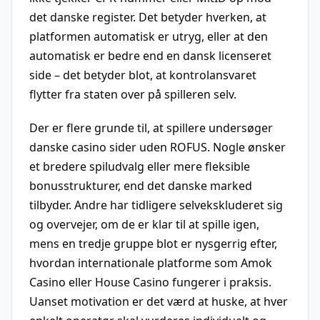
det danske register. Det betyder hverken, at
platformen automatisk er utryg, eller at den
automatisk er bedre end en dansk licenseret
side – det betyder blot, at kontrolansvaret
flytter fra staten over på spilleren selv.
Der er flere grunde til, at spillere undersøger
danske casino sider uden ROFUS. Nogle ønsker
et bredere spiludvalg eller mere fleksible
bonusstrukturer, end det danske marked
tilbyder. Andre har tidligere selvekskluderet sig
og overvejer, om de er klar til at spille igen,
mens en tredje gruppe blot er nysgerrig efter,
hvordan internationale platforme som Amok
Casino eller House Casino fungerer i praksis.
Uanset motivation er det værd at huske, at hver