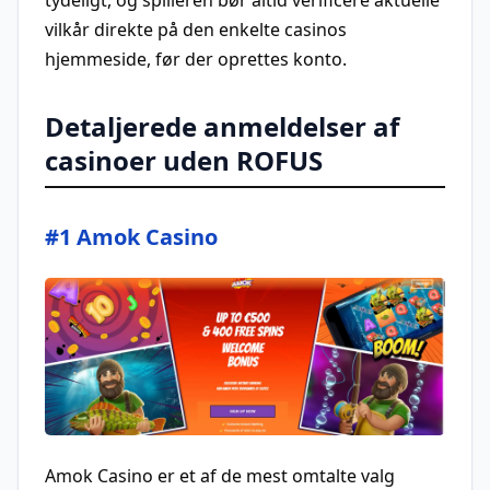
vilkår direkte på den enkelte casinos
hjemmeside, før der oprettes konto.
Detaljerede anmeldelser af
casinoer uden ROFUS
#1 Amok Casino
Amok Casino er et af de mest omtalte valg