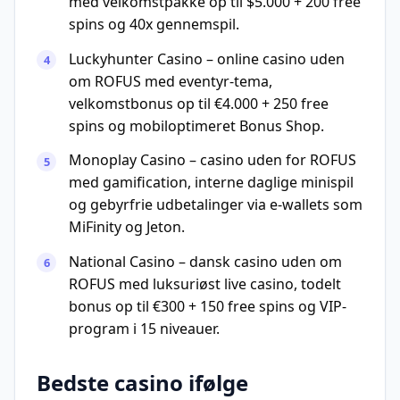
med velkomstpakke op til $5.000 + 200 free
spins og 40x gennemspil.
Luckyhunter Casino – online casino uden
om ROFUS med eventyr-tema,
velkomstbonus op til €4.000 + 250 free
spins og mobiloptimeret Bonus Shop.
Monoplay Casino – casino uden for ROFUS
med gamification, interne daglige minispil
og gebyrfrie udbetalinger via e-wallets som
MiFinity og Jeton.
National Casino – dansk casino uden om
ROFUS med luksuriøst live casino, todelt
bonus op til €300 + 150 free spins og VIP-
program i 15 niveauer.
Bedste casino ifølge