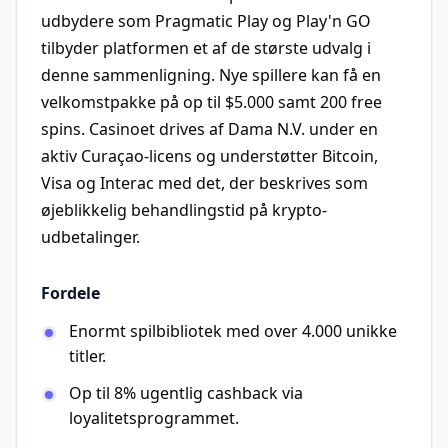
udbydere som Pragmatic Play og Play'n GO
tilbyder platformen et af de største udvalg i
denne sammenligning. Nye spillere kan få en
velkomstpakke på op til $5.000 samt 200 free
spins. Casinoet drives af Dama N.V. under en
aktiv Curaçao-licens og understøtter Bitcoin,
Visa og Interac med det, der beskrives som
øjeblikkelig behandlingstid på krypto-
udbetalinger.
Fordele
Enormt spilbibliotek med over 4.000 unikke
titler.
Op til 8% ugentlig cashback via
loyalitetsprogrammet.