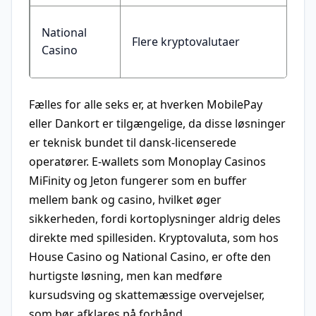
National
Flere kryptovalutaer
Casino
Fælles for alle seks er, at hverken MobilePay
eller Dankort er tilgængelige, da disse løsninger
er teknisk bundet til dansk-licenserede
operatører. E-wallets som Monoplay Casinos
MiFinity og Jeton fungerer som en buffer
mellem bank og casino, hvilket øger
sikkerheden, fordi kortoplysninger aldrig deles
direkte med spillesiden. Kryptovaluta, som hos
House Casino og National Casino, er ofte den
hurtigste løsning, men kan medføre
kursudsving og skattemæssige overvejelser,
som bør afklares på forhånd.