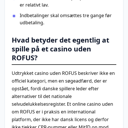
er relativt lav.
Indbetalinger skal omsættes tre gange før
udbetaling.
Hvad betyder det egentlig at
spille på et casino uden
ROFUS?
Udtrykket casino uden ROFUS beskriver ikke en
officiel kategori, men en søgeadfærd, der er
opstået, fordi danske spillere leder efter
alternativer til det nationale
selvudelukkelsesregister. Et online casino uden
om ROFUS er i praksis en international
platform, der ikke har dansk licens og derfor
ikke tjekker CPR-nummer eller MitID op mod