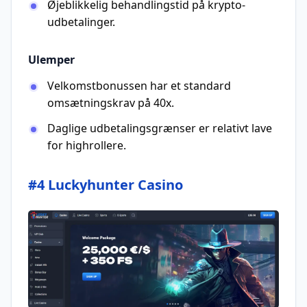
Øjeblikkelig behandlingstid på krypto-
udbetalinger.
Ulemper
Velkomstbonussen har et standard
omsætningskrav på 40x.
Daglige udbetalingsgrænser er relativt lave
for highrollere.
#4 Luckyhunter Casino