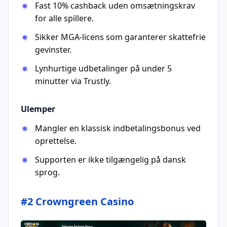
Fast 10% cashback uden omsætningskrav
for alle spillere.
Sikker MGA-licens som garanterer skattefrie
gevinster.
Lynhurtige udbetalinger på under 5
minutter via Trustly.
Ulemper
Mangler en klassisk indbetalingsbonus ved
oprettelse.
Supporten er ikke tilgængelig på dansk
sprog.
#2 Crowngreen Casino