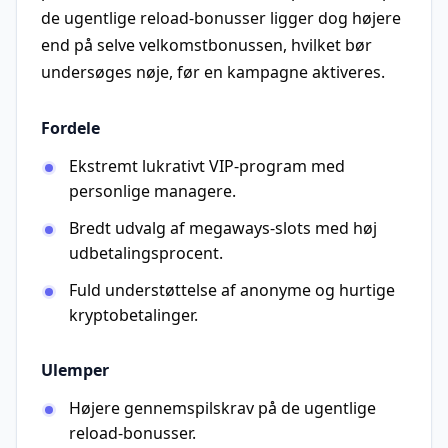
de ugentlige reload-bonusser ligger dog højere
end på selve velkomstbonussen, hvilket bør
undersøges nøje, før en kampagne aktiveres.
Fordele
Ekstremt lukrativt VIP-program med
personlige managere.
Bredt udvalg af megaways-slots med høj
udbetalingsprocent.
Fuld understøttelse af anonyme og hurtige
kryptobetalinger.
Ulemper
Højere gennemspilskrav på de ugentlige
reload-bonusser.